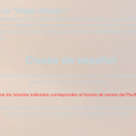
n un "Ángel Amado":
donar parte o la totalidad de la tarifa de inscripción, lo que permiti
 a la conferencia. Si desea donar para esto, puede hacerlo en su for
 inscripción, lo que permitirá que una persona adicional asista. Sel
e.
Clases de español
u zona horaria. Cada clase también tiene un botón "¿A qué hora com
ayudarlo a comparar las zonas horarias.
os los horarios indicados corresponden al horario de verano del Pacíf
ue se enumeran a continuación se dictarán en español. Las conferen
sesiones de meditación contarán con interpretación en español.​