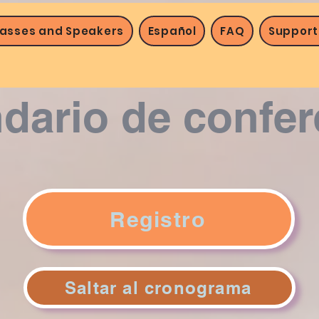
lasses and Speakers
Español
FAQ
Support
dario de confer
Registro
Saltar al cronograma