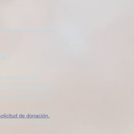
ferencia para algunos amigos
.
des?
de inscripción es por
cuerdo sobre a qué sesiones
tes y luego ver la conferencia
 reembolsaría a esta persona
licitud de donación.
antes de la conferencia. Se