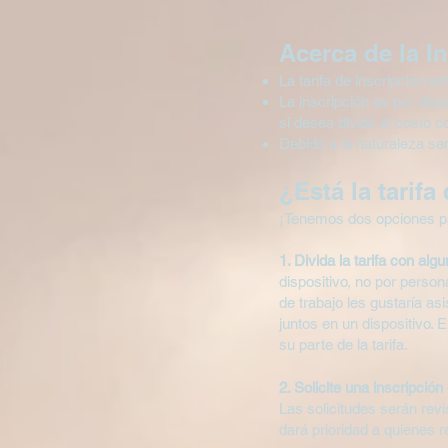
Acerca de la I
La tarifa de inscripción a
La inscripción es por dis
si desea dividir el costo
Debido a la naturaleza se
¿Está la tarifa
¡Tenemos dos opciones p
1. Divida la tarifa con al
dispositivo, no por perso
de trabajo les gustaría asi
juntos en un dispositivo. 
su parte de la tarifa.
2. Solicite una inscripció
Las solicitudes serán rev
dará prioridad a quienes 