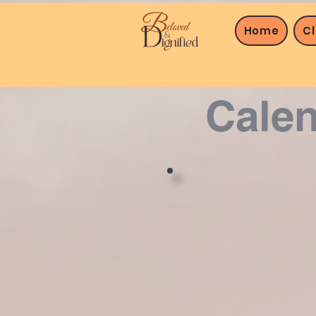
Home
C
Calen