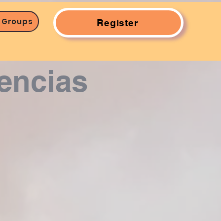
 Groups
Register
encias