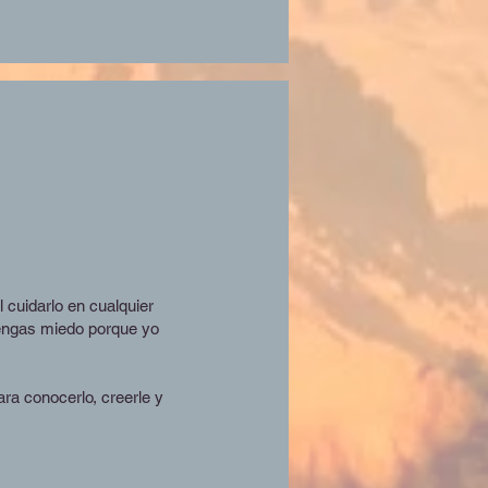
l cuidarlo en cualquier
 tengas miedo porque yo
a conocerlo, creerle y