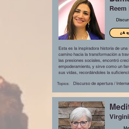
Reem 
Discur
¿A q
Esta es la inspiradora historia de un
camino hacia la transformación a través
las presiones sociales, encontró crecim
empoderamiento, y sirve como un faro
sus vidas, recordándoles la suficienci
Discurso de apertura / Intern
Topics:
Medi
Virgini
Me