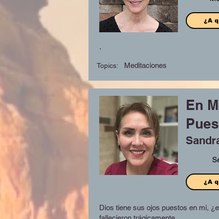
¿A q
.
Meditaciones
Topics:
En M
Pues
Sandr
S
¿A q
Dios tiene sus ojos puestos en mi, ¿e
fallecieron trágicamente.