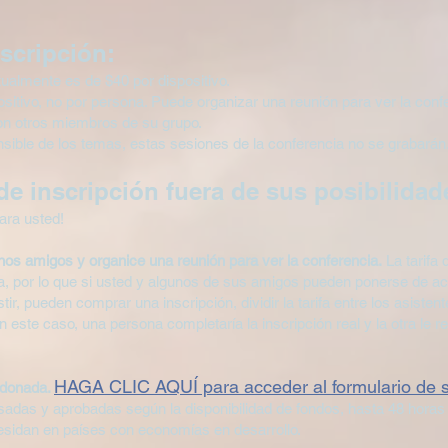
nscripción:
ctualmente es de $40 por dispositivo.
positivo, no por persona. Puede organizar una reunión para ver la con
 con otros miembros de su grupo.
nsible de los temas, estas sesiones de la conferencia no se grabarán
 de inscripción fuera de sus posibilida
ara usted!
gunos amigos y organice una reunión para ver la conferencia.
La tarifa 
na, por lo que si usted y algunos de sus amigos pueden ponerse de a
stir, pueden comprar una inscripción, dividir la tarifa entre los asisten
En este caso, una persona completaría la inscripción real y la otra le
HAGA CLIC AQUÍ para acceder al formulario de so
n donada.
isadas y aprobadas según la disponibilidad de fondos, hasta 48 horas 
residan en países con economías en desarrollo.